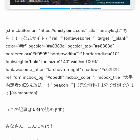
[st-mcbutton url=”https://unistyleinc.com/” title=”unistyleはこち
ら！！（公式サイト）” rel=”” fontawesome=”” target=”_blank”
color=”#fff” bgcolor=”#e8383d” bgcolor_top=”#e8383d”
bordercolor=”#ff0505″ borderwidth=”1″ borderradius=”10″
fontweight=”bold” fontsize=”140″ width=”100%”
fontawesome_after=”fa-chevron-right” shadow=”#c62828″
ref=”on” mcbox_bg=”#dbedff” mcbox_color=”” mcbox_title=”大手
内定者のES見放題！！” beacon=””]【完全無料】1分で登録できま
す[/st-mcbutton]
（この記事は
５分
で読めます）
みなさん、こんにちは！