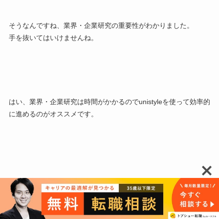
そうなんですね、業界・企業研究の重要性がわかりました。
手を抜いてはいけませんね。
はい、業界・企業研究は時間がかかるのでunistyleを使って効率的
に進めるのがオススメです。
[st-midasibox title=”メリット②” fontawesome=”fa-check-circle
faa-ring animated” bordercolor=”#dc143c” color=””