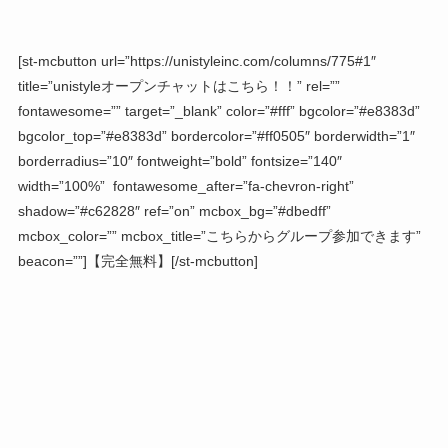
[st-mcbutton url=”https://unistyleinc.com/columns/775#1″
title=”unistyleオープンチャットはこちら！！” rel=””
fontawesome=”” target=”_blank” color=”#fff” bgcolor=”#e8383d”
bgcolor_top=”#e8383d” bordercolor=”#ff0505″ borderwidth=”1″
borderradius=”10″ fontweight=”bold” fontsize=”140″
width=”100%” fontawesome_after=”fa-chevron-right”
shadow=”#c62828″ ref=”on” mcbox_bg=”#dbedff”
mcbox_color=”” mcbox_title=”こちらからグループ参加できます”
beacon=””]【完全無料】[/st-mcbutton]