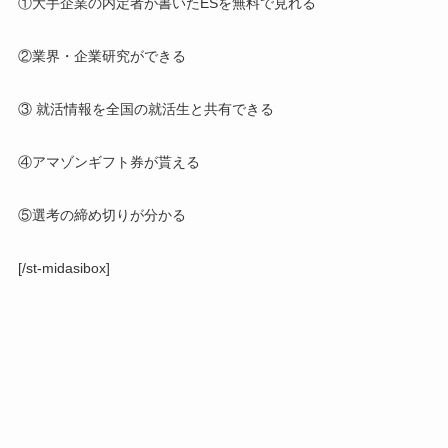
①大手企業の内定者が書いたESを無料で見れる
②業界・企業研究ができる
③ 就活情報を全国の就活生と共有できる
④アマゾンギフト券が貰える
⑤選考の締め切りが分かる
[/st-midasibox]