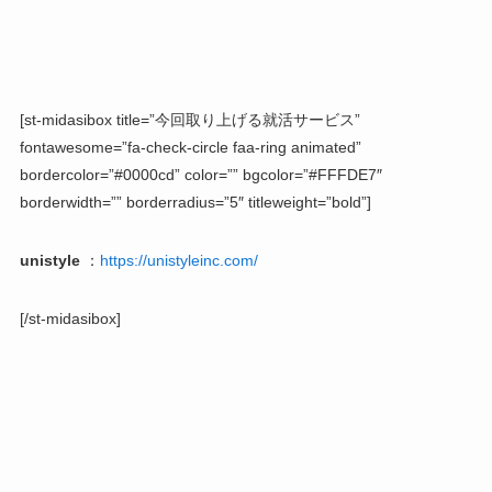
[st-midasibox title=”今回取り上げる就活サービス”
fontawesome=”fa-check-circle faa-ring animated”
bordercolor=”#0000cd” color=”” bgcolor=”#FFFDE7″
borderwidth=”” borderradius=”5″ titleweight=”bold”]
unistyle
：
https://unistyleinc.com/
[/st-midasibox]