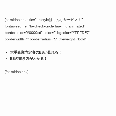
[st-midasibox title=”unistyleはこんなサービス！”
fontawesome=”fa-check-circle faa-ring animated”
bordercolor=”#0000cd” color=”” bgcolor=”#FFFDE7″
borderwidth=”” borderradius=”5″ titleweight=”bold”]
大手企業内定者のESが見れる！
ESの書き方がわかる！
[/st-midasibox]