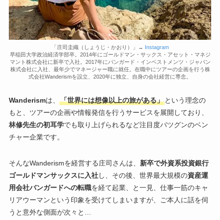
「庄司圭織（しょうじ・かおり）」→
Instagram
早稲田大学政治経済学部卒。2014年にゴールドマン・サックス・アセット・マネジ
マント株式会社に新卒で入社。2017年にバンガード・インベストメンツ・ジャパン
株式会社に入社、最年少でマネージャー職に就任。在職中にツアーの企画を行う株
式会社Wanderismを設立、2020年に独立、自身の会社経営に専念。
Wanderism
は、
「世界には想像以上の旅がある」
という理念の
もと、ツアーの企画や情報発信を行うサービスを展開しており、
林修先生の初耳学
でも取り上げられるなど注目度バツグンのベン
チャー企業です。
そんなWanderismを経営する庄司さんは、
新卒で外資系投資銀行
ゴールドマンサックスに入社
し、その後、世界最大規模の
資産運
用会社バンガードへの転職
を経て起業、と一見、仕事一筋のキャ
リアウーマンという印象を受けてしまいますが、ご本人に話を伺
うと意外な側面が次々と…