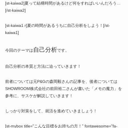
[st-kaiwa2]夏って結構時間があるけど何をすればいいんだろう…
[/st-kaiwa2]
[st-kaiwa1 r]夏の時間があるうちに自己分析をしよう！[/st-
kaiwa1]
自己分析
今回のテーマは
です。
自己分析の本質と方法に迫っていきます！
前者については元P&Gの森岡毅さんの記事を、後者については
SHOWROOM株式会社の前田裕二さんが書いた「メモの魔力」を
参考に、サスケが解説していきます！
しっかり対策をして、就活を進めていきましょう！
[st-mybox title=”こんな目標をお持ちの方！” fontawesome=”fa-