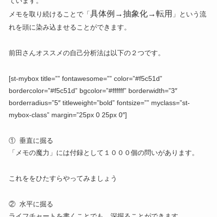
ています。
具体例→抽象化→転用
メモを取り続けることで「
」という流
れを頭に染み込ませることができます。
前田さんオススメの自己分析法は以下の
２つ
です。
[st-mybox title=”” fontawesome=”” color=”#f5c51d”
bordercolor=”#f5c51d” bgcolor=”#ffffff” borderwidth=”3″
borderradius=”5″ titleweight=”bold” fontsize=”” myclass=”st-
mybox-class” margin=”25px 0 25px 0″]
① 垂直に掘る
「メモの魔力」には付録として１０００個の問いがあります。
これををひたすらやってみましょう
② 水平に掘る
ライフチャートを書くことでも、深掘ることができます。