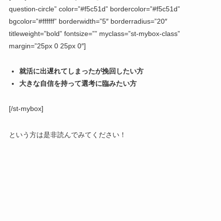
question-circle” color=”#f5c51d” bordercolor=”#f5c51d”
bgcolor=”#ffffff” borderwidth=”5″ borderradius=”20″
titleweight=”bold” fontsize=”” myclass=”st-mybox-class”
margin=”25px 0 25px 0″]
就活に出遅れてしまったが挽回したい方
大きな自信を持って選考に臨みたい方
[/st-mybox]
という方は是非読んでみてください！