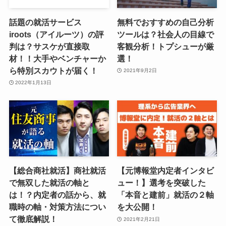
話題の就活サービス
無料でおすすめの自己分析
iroots（アイルーツ）の評
ツールは？社会人の目線で
判は？サスケが直接取
客観分析！トプシューが厳
材！！大手やベンチャーか
選！
ら特別スカウトが届く！
2021年9月2日
2022年1月13日
【総合商社就活】商社就活
【元博報堂内定者インタビ
で無双した就活の軸と
ュー！】選考を突破した
は！？内定者の話から、就
「本音と建前」就活の２軸
職時の軸・対策方法につい
を大公開！
て徹底解説！
2021年2月21日