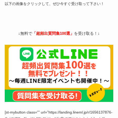
以下の画像をクリックして、ぜひ今すぐ受け取って下さい！
↓無料で
「超頻出質問集100選」
を受け取る！↓
[st-mybutton class=”” url=”https://landing.lineml.jp/r/1656137876-