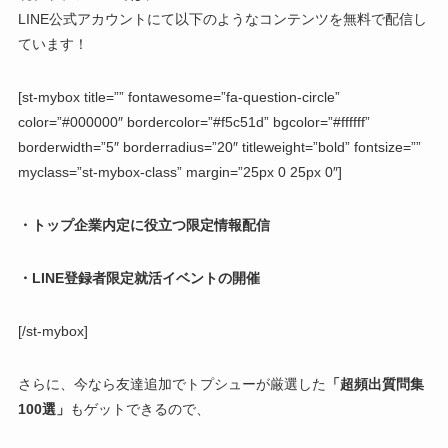
LINE公式アカウントにて以下のようなコンテンツを無料で配信し
ています！
[st-mybox title=”” fontawesome=”fa-question-circle”
color=”#000000″ bordercolor=”#f5c51d” bgcolor=”#ffffff”
borderwidth=”5″ borderradius=”20″ titleweight=”bold” fontsize=””
myclass=”st-mybox-class” margin=”25px 0 25px 0″]
・トップ企業内定に役立つ限定情報配信
・LINE登録者限定就活イベントの開催
[/st-mybox]
さらに、今なら友達追加でトプシューが厳選した
「超頻出質問集
100選」
もゲットできるので、