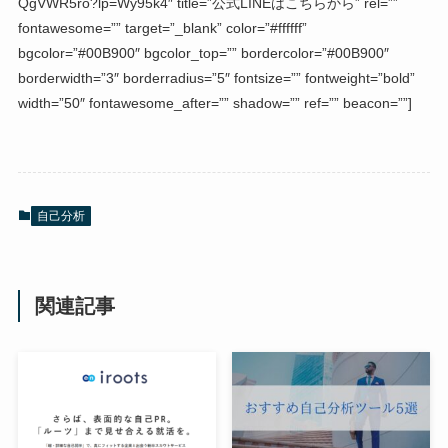
QgVWR5ro?lp=Wy95k4″ title=”公式LINEはこちらから” rel=””
fontawesome=”” target=”_blank” color=”#ffffff”
bgcolor=”#00B900″ bgcolor_top=”” bordercolor=”#00B900″
borderwidth=”3″ borderradius=”5″ fontsize=”” fontweight=”bold”
width=”50″ fontawesome_after=”” shadow=”” ref=”” beacon=””]
自己分析
関連記事