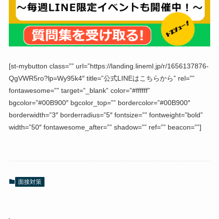
[st-mybutton class=”” url=”https://landing.lineml.jp/r/1656137876-
QgVWR5ro?lp=Wy95k4″ title=”公式LINEはこちらから” rel=””
fontawesome=”” target=”_blank” color=”#ffffff”
bgcolor=”#00B900″ bgcolor_top=”” bordercolor=”#00B900″
borderwidth=”3″ borderradius=”5″ fontsize=”” fontweight=”bold”
width=”50″ fontawesome_after=”” shadow=”” ref=”” beacon=””]
面接対策