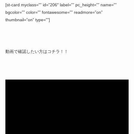
[st-card myclass=”” id=”206″ label=”” pc_height=”” name=””
bgcolor=”” color=”” fontawesome=”” readmore=”on”
thumbnail=”on” type=””]
動画で確認したい方はコチラ！！