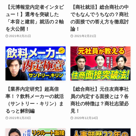
【元博報堂内定者インタビ
【商社就活】総合商社の中
ュー！】選考を突破した
でもなんでうちなの？商社
「本音と建前」就活の２軸
の面接での答え方を徹底討
を大公開！
論！
2021年2月21日
2021年2月21日
【業界内定研究】超高倍
【総合商社】元住友商事社
率！？飲料メーカーの就活
員の内定する面接とは？各
（サントリー・キリン）ま
商社の特徴は？商社志望必
るっと解剖編
見！
2021年1月23日
2020年12月14日