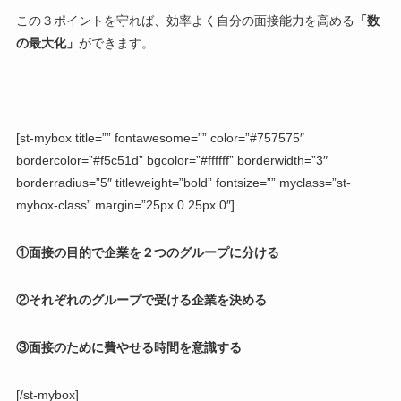
この３ポイントを守れば、効率よく自分の面接能力を高める
「数
の最大化」
ができます。
[st-mybox title=”” fontawesome=”” color=”#757575″
bordercolor=”#f5c51d” bgcolor=”#ffffff” borderwidth=”3″
borderradius=”5″ titleweight=”bold” fontsize=”” myclass=”st-
mybox-class” margin=”25px 0 25px 0″]
①面接の目的で企業を２つのグループに分ける
②それぞれのグループで受ける企業を決める
③面接のために費やせる時間を意識する
[/st-mybox]