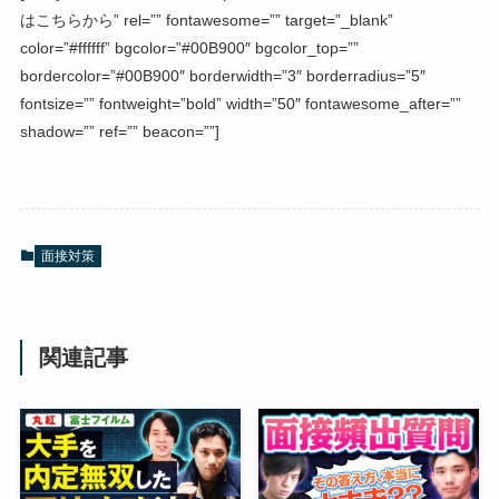
はこちらから” rel=”” fontawesome=”” target=”_blank”
color=”#ffffff” bgcolor=”#00B900″ bgcolor_top=””
bordercolor=”#00B900″ borderwidth=”3″ borderradius=”5″
fontsize=”” fontweight=”bold” width=”50″ fontawesome_after=””
shadow=”” ref=”” beacon=””]
面接対策
関連記事