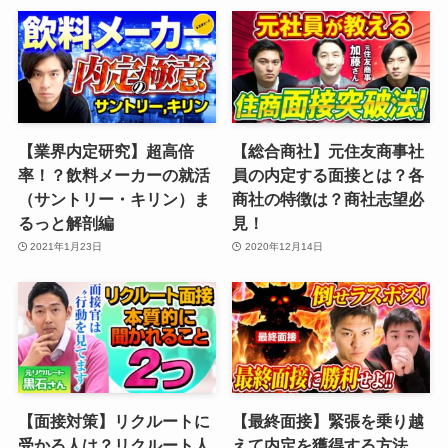
【業界内定研究】超高倍
【総合商社】元住友商事社
率！？飲料メーカーの就活
員の内定する面接とは？各
（サントリー・キリン）ま
商社の特徴は？商社志望必
るっと解剖編
見！
2021年1月23日
2020年12月14日
【面接対策】リクルートに
【最終面接】緊張を乗り越
受かる人は？リクルート人
えて内定を獲得する方法