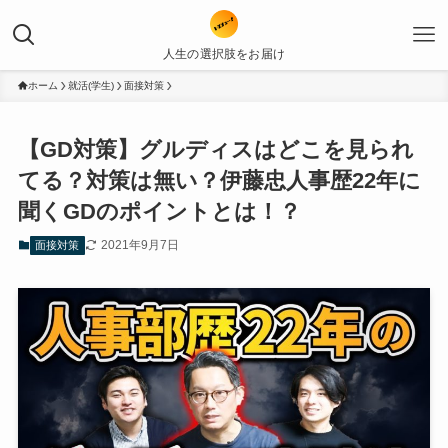
人生の選択肢をお届け
ホーム
就活(学生)
面接対策
【GD対策】グルディスはどこを見られ
てる？対策は無い？伊藤忠人事歴22年に
聞くGDのポイントとは！？
2021年9月7日
面接対策