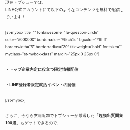
現在トプシューでは、
LINE公式アカウントにて以下のようなコンテンツを無料で配信し
ています！
[st-mybox title=”” fontawesome=”fa-question-circle”
color=”#000000″ bordercolor=”#f5c51d” bgcolor=”#ffffff”
borderwidth=”5″ borderradius=”20″ titleweight=”bold” fontsize=””
myclass=”st-mybox-class” margin=”25px 0 25px 0″]
・トップ企業内定に役立つ限定情報配信
・LINE登録者限定就活イベントの開催
[/st-mybox]
さらに、今なら友達追加でトプシューが厳選した
「超頻出質問集
100選」
もゲットできるので、