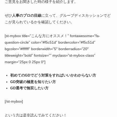
ご意見をお聞きした時の様子を紹介します。
ぜひ
人事のプロの目線
に立って、グループディスカッションでど
こが見られているかを確認してください。
[st-mybox title=”こんな方にオススメ！” fontawesome=”fa-
question-circle” color=”#f5c51d” bordercolor=”#f5c51d”
bgcolor=”#ffffff” borderwidth=”5″ borderradius=”20″
titleweight=”bold” fontsize=”” myclass=”st-mybox-class”
margin=”25px 0 25px 0″]
初めてのGDでどう対策をすればいいかわからない方
GD突破の極意を知りたい方
GD選考で無双したい方
[/st-mybox]
という方は是非読んでみてください！