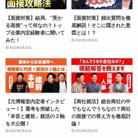
【面接対策】結局、”受か
【面接対策】頻出質問を徹
る面接”って何なの？トッ
底解説！そこに隠された意
プ企業内定経験者に聞いて
図とは！？
みた！
2021年2月21日
2021年2月21日
【元博報堂内定者インタビ
【商社就活】総合商社の中
ュー！】選考を突破した
でもなんでうちなの？商社
「本音と建前」就活の２軸
の面接での答え方を徹底討
を大公開！
論！
2021年2月21日
2021年2月21日