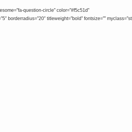
=”fa-question-circle” color=”#f5c51d”
=”5″ borderradius=”20″ titleweight=”bold” fontsize=”” myclass=”st