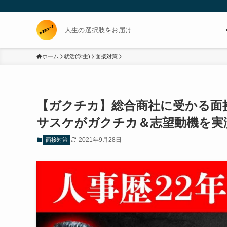
人生の選択肢をお届け
ホーム
就活(学生)
面接対策
【ガクチカ】総合商社に受かる面
サスケがガクチカ＆志望動機を実
2021年9月28日
面接対策