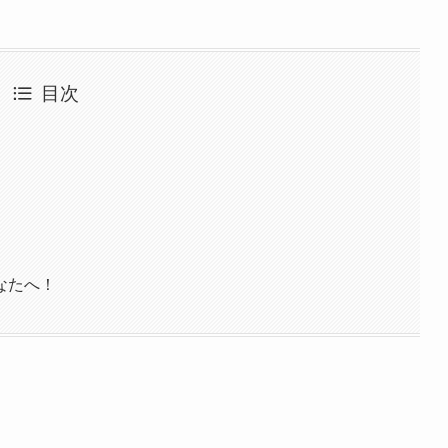
目次
なたへ！