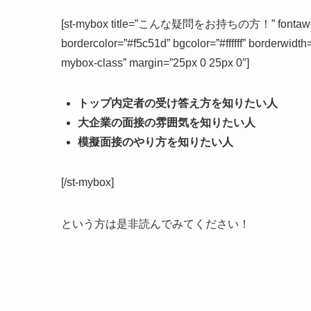
[st-mybox title=”こんな疑問をお持ちの方！” fontawesome
bordercolor=”#f5c51d” bgcolor=”#ffffff” borderwidth
mybox-class” margin=”25px 0 25px 0″]
トップ内定者の受け答え方を知りたい人
大企業の面接の雰囲気を知りたい人
模擬面接のやり方を知りたい人
[/st-mybox]
という方は是非読んでみてください！