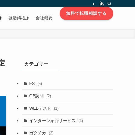
無料で転職相談する
談
就活(学生)
会社概要
定
カテゴリー
ES
(5)
OB訪問
(2)
WEBテスト
(1)
インターン紹介サービス
(4)
ガクチカ
(2)