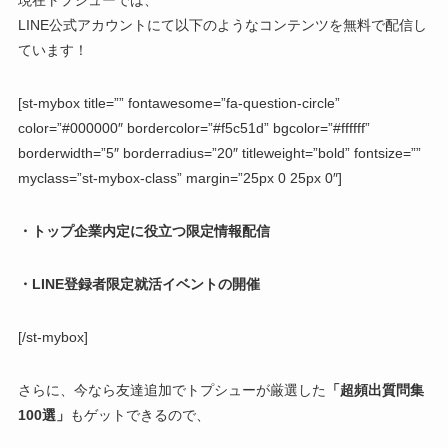
現在トプシューでは、
LINE公式アカウントにて以下のようなコンテンツを無料で配信し
ています！
[st-mybox title=”” fontawesome=”fa-question-circle”
color=”#000000″ bordercolor=”#f5c51d” bgcolor=”#ffffff”
borderwidth=”5″ borderradius=”20″ titleweight=”bold” fontsize=””
myclass=”st-mybox-class” margin=”25px 0 25px 0″]
・トップ企業内定に役立つ限定情報配信
・LINE登録者限定就活イベントの開催
[/st-mybox]
さらに、今なら友達追加でトプシューが厳選した
「超頻出質問集
100選」
もゲットできるので、