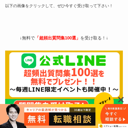
以下の画像をクリックして、ぜひ今すぐ受け取って下さい！
↓無料で
「超頻出質問集100選」
を受け取る！↓
[st-mybutton class=”” url=”https://landing.lineml.jp/r/1656137876-