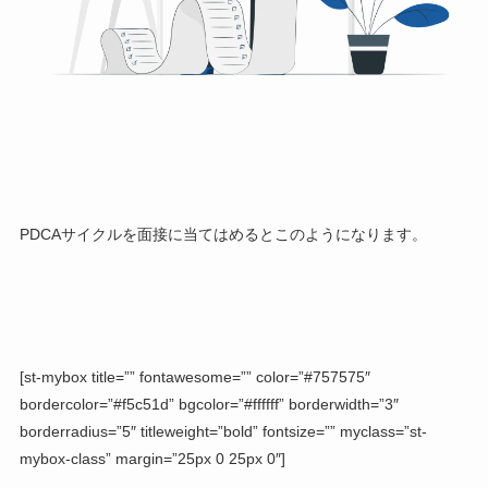
PDCAサイクルを面接に当てはめるとこのようになります。
[st-mybox title=”” fontawesome=”” color=”#757575″
bordercolor=”#f5c51d” bgcolor=”#ffffff” borderwidth=”3″
borderradius=”5″ titleweight=”bold” fontsize=”” myclass=”st-
mybox-class” margin=”25px 0 25px 0″]