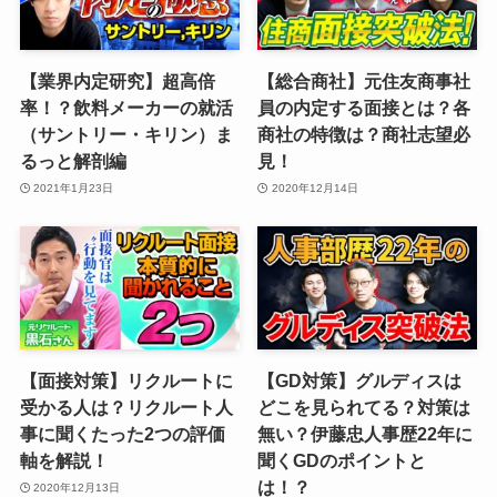
【業界内定研究】超高倍
【総合商社】元住友商事社
率！？飲料メーカーの就活
員の内定する面接とは？各
（サントリー・キリン）ま
商社の特徴は？商社志望必
るっと解剖編
見！
2021年1月23日
2020年12月14日
【面接対策】リクルートに
【GD対策】グルディスは
受かる人は？リクルート人
どこを見られてる？対策は
事に聞くたった2つの評価
無い？伊藤忠人事歴22年に
軸を解説！
聞くGDのポイントと
は！？
2020年12月13日