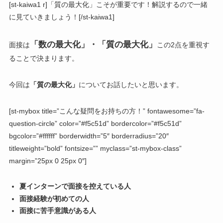
[st-kaiwa1 r]「質の最大化」こそが重要です！解説するので一緒
に見ていきましょう！[/st-kaiwa1]
「数の最大化」・「質の最大化」
面接は
この2点を重視す
ることで決まります。
今回は
「質の最大化」
についてお話したいと思います。
[st-mybox title=”こんな疑問をお持ちの方！” fontawesome=”fa-
question-circle” color=”#f5c51d” bordercolor=”#f5c51d”
bgcolor=”#ffffff” borderwidth=”5″ borderradius=”20″
titleweight=”bold” fontsize=”” myclass=”st-mybox-class”
margin=”25px 0 25px 0″]
夏インターンで面接を控えている人
面接経験が初めての人
面接に苦手意識がある人