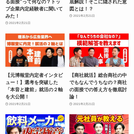
る面接”って何なの？トッ
底解説！そこに隠された意
プ企業内定経験者に聞いて
図とは！？
みた！
2021年2月21日
2021年2月21日
【元博報堂内定者インタビ
【商社就活】総合商社の中
ュー！】選考を突破した
でもなんでうちなの？商社
「本音と建前」就活の２軸
の面接での答え方を徹底討
を大公開！
論！
2021年2月21日
2021年2月21日