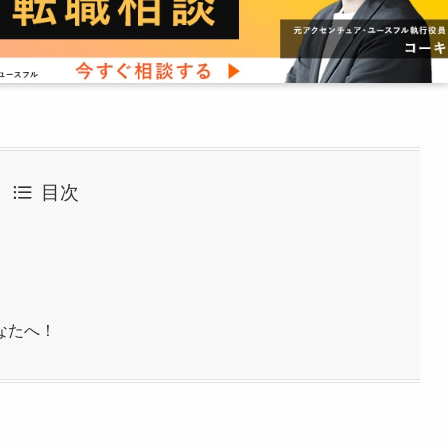
目次
なたへ！