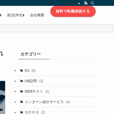
無料で転職相談する
談
就活(学生)
会社概要
れ
カテゴリー
ES
(5)
OB訪問
(2)
WEBテスト
(1)
インターン紹介サービス
(4)
ガクチカ
(2)